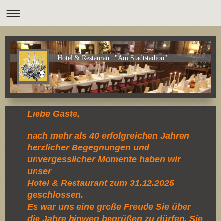
Hotel & Restaurant "Am Stadtstadion"
Liebe Gäste,
nach mehr als 40 erfolgreichen Jahren
herzlicher Begegnungen und
unvergesslicher Momente haben wir
unser
Hotel & Restaurant zum 31.12.2025
geschlossen.
Es war uns eine große Freude Sie über
die Jahre hinweg begrüßen zu dürfen, Sie